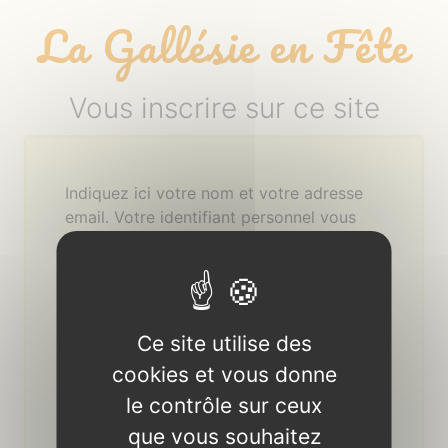
Panneau de gestion des cookies
La Gallésie en Fête
Vous inscrire sur ce site
Indiquez ici votre nom et votre adresse
email. Votre identifiant personnel vous
parviendra rapidement, par courrier
électronique.
Votre nom ou votre pseudo
Ce site utilise des
Votre adresse email
cookies et vous donne
le contrôle sur ceux
que vous souhaitez