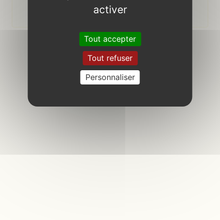
activer
Tout accepter
Se connecter
Tout refuser
retour au site public
Personnaliser