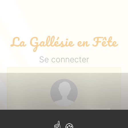
La Gallésie en Fête
Se connecter
Login ou adresse email :