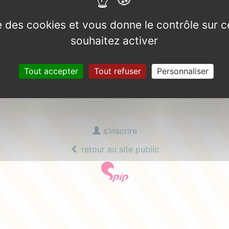
Mot de passe :
ise des cookies et vous donne le contrôle sur 
mot de passe oublié ?
souhaitez activer
Tout accepter
Tout refuser
Personnaliser
Se souvenir de moi
s’inscrire
retour au site public