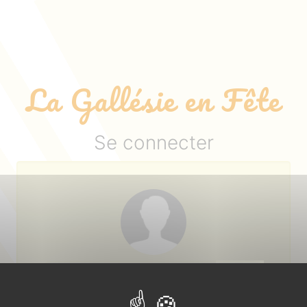
La Gallésie en Fête
Se connecter
Login ou adresse email :