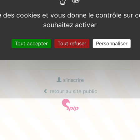
Mot de passe :
ise des cookies et vous donne le contrôle sur 
mot de passe oublié ?
souhaitez activer
Tout accepter
Tout refuser
Personnaliser
Se souvenir de moi
s’inscrire
retour au site public