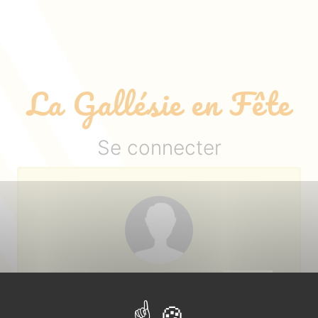
La Gallésie en Fête
Se connecter
Login ou adresse email :