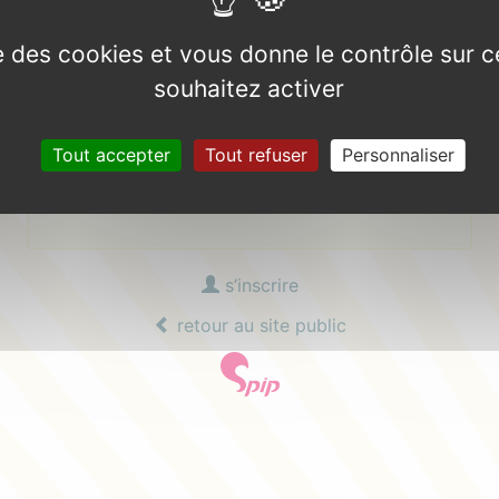
Mot de passe :
ise des cookies et vous donne le contrôle sur 
mot de passe oublié ?
souhaitez activer
Tout accepter
Tout refuser
Personnaliser
Se souvenir de moi
s’inscrire
retour au site public