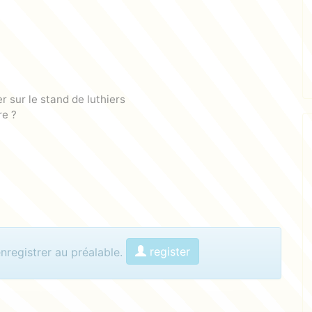
r sur le stand de luthiers
re ?
menter
register
enregistrer au préalable.