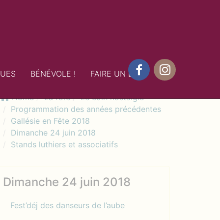
QUES
BÉNÉVOLE !
FAIRE UN DON
Facebook
Instagram
Home
La fête
Le coin nostalgie
Programmation des années précédentes
Gallésie en Fête 2018
Dimanche 24 juin 2018
Stands luthiers et associatifs
Dimanche 24 juin 2018
Fest’déj des danseurs de l’aube