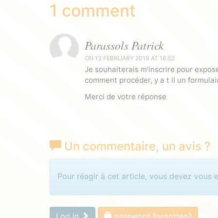
1 comment
Parassols Patrick
ON 13 FEBRUARY 2019 AT 16:52
Je souhaiterais m’inscrire pour expose
comment procéder, y a t il un formulai
Merci de votre réponse
Un commentaire
, un avis
?
Identifiez-vous pour com
Pour réagir à cet article, vous devez vous 
Log in
password forgotten?