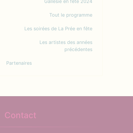
Gallésie en fête 2024
Tout le programme
Les soirées de La Prée en fête
Les artistes des années
précédentes
Partenaires
Contact