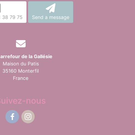
1 38 79 75
Send a message
arrefour de la Gallésie
Maison du Patis
35160 Monterfil
France
Suivez-nous
Facebook
Instagram