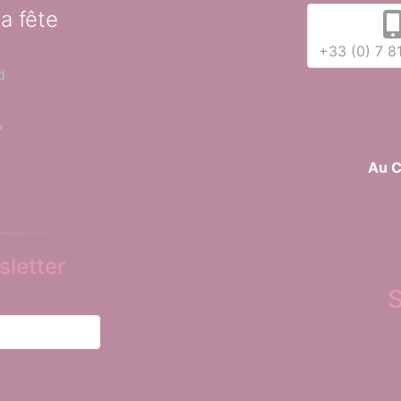
la fête
+33 (0) 7 8
d
?
Au C
letter