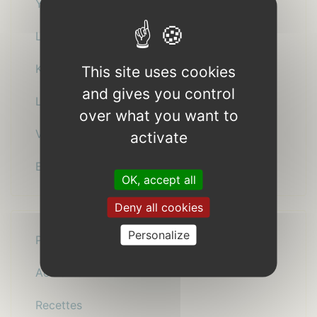
Yannick Dabo & Yann-Ewen L’Haridon
La Sèrcl
Kerbedig
This site uses cookies
and gives you control
L’Usine à canards
over what you want to
Vilaine
activate
Erwan Menguy Quartet
OK, accept all
Deny all cookies
Personalize
Présentation
Actualité
Recettes