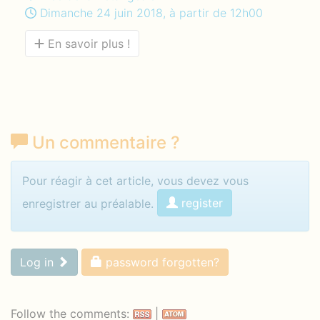
Dimanche 24 juin 2018, à partir de 12h00
En savoir plus !
Un commentaire
?
Identifiez-vous pour commenter
Pour réagir à cet article, vous devez vous
register
enregistrer au préalable.
Log in
password forgotten?
Follow the comments:
|