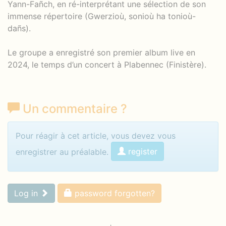
Yann-Fañch, en ré-interprétant une sélection de son
immense répertoire (Gwerzioù, sonioù ha tonioù-
dañs).
Le groupe a enregistré son premier album live en
2024, le temps d’un concert à Plabennec (Finistère).
Un commentaire
?
Identifiez-vous pour commenter
Pour réagir à cet article, vous devez vous
register
enregistrer au préalable.
Log in
password forgotten?