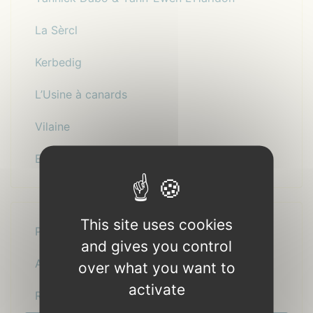
La Sèrcl
Kerbedig
L’Usine à canards
Vilaine
Erwan Menguy Quartet
This site uses cookies
Présentation
and gives you control
Actualité
over what you want to
activate
Recettes