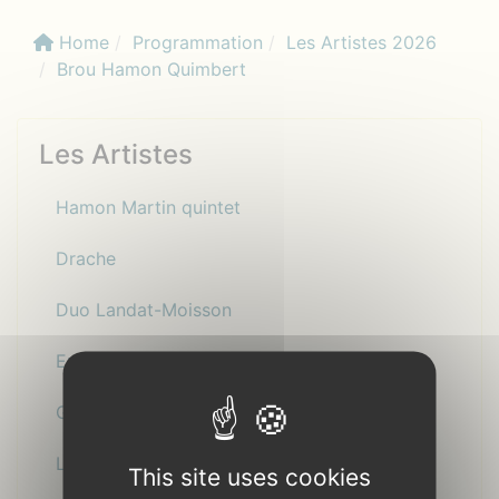
Home
Programmation
Les Artistes 2026
Brou Hamon Quimbert
Les Artistes
Hamon Martin quintet
Drache
Duo Landat-Moisson
Enneade
Gwen Dayot & Job Defernez
Le peuple étincelle
This site uses cookies