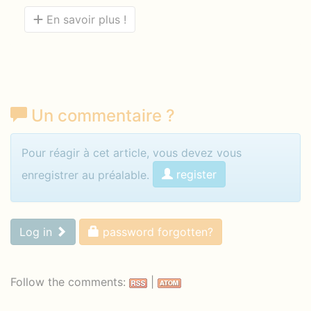
En savoir plus !
Un commentaire
?
Identifiez-vous pour commenter
Pour réagir à cet article, vous devez vous
register
enregistrer au préalable.
Log in
password forgotten?
Follow the comments:
|