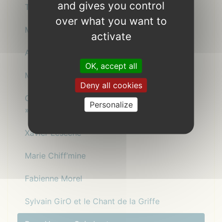
and gives you control
The Sugar Family
over what you want to
Maaar - Trio vocal
activate
André Minvielle & Lionel Suarez
OK, accept all
Morgane Le Cuff
Deny all cookies
Christophe et Joachin chantent « Petit Petao
Personalize
»
Xavier Lesèche
Marie Chiff’mine
Fabienne Morel
Sylvain GirO et le Chant de la Griffe