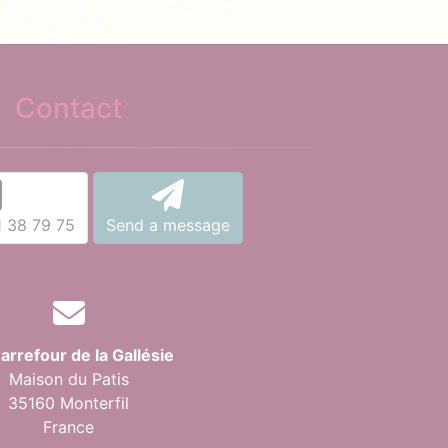
Contact
1 38 79 75
Send a message
arrefour de la Gallésie
Maison du Patis
35160 Monterfil
France