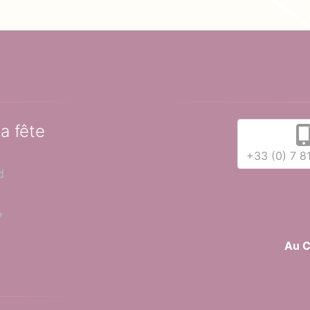
la fête
+33 (0) 7 8
d
?
Au C