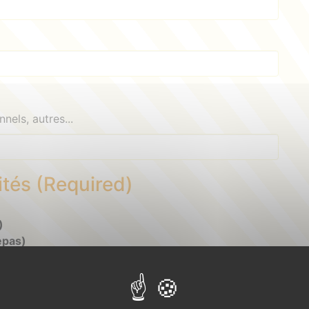
nnels, autres...
ités
(Required)
)
epas)