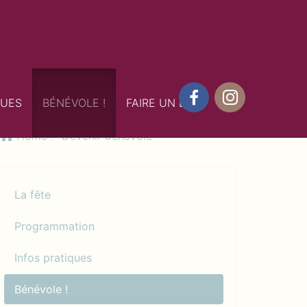
QUES
BÉNÉVOLE !
FAIRE UN DON
Facebook
Instagram
Home
Devenir bénévole
La fête
Programmation
Infos pratiques
Bénévole !