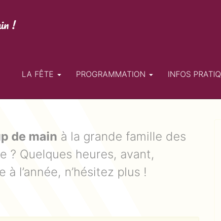
in !
LA FÊTE
PROGRAMMATION
INFOS PRATI
p de main
à la grande famille des
te ? Quelques heures, avant,
à l’année, n’hésitez plus !