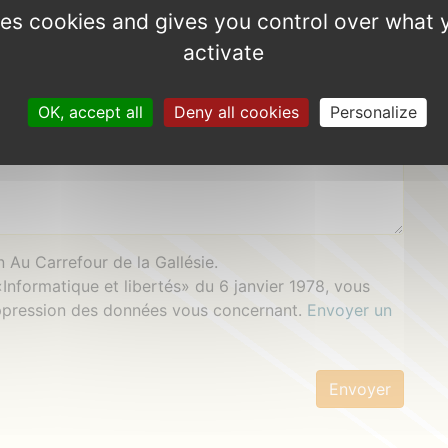
uses cookies and gives you control over what 
activate
OK, accept all
Deny all cookies
Personalize
 Au Carrefour de la Gallésie.
 «Informatique et libertés» du 6 janvier 1978, vous
uppression des données vous concernant.
Envoyer un