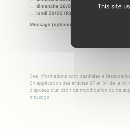
This site 
dimanche 28/06 (Après-midi)
lundi 29/06 (Rangement)
Message (optionnel)
Ces informations sont destinées à l’assocation
En application des articles 27 et 34 de la loi
disposez d’un droit de modification ou de s
message