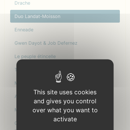
Drache
Duo Landat-Moisson
Enneade
Gwen Dayot & Job Defernez
Le peuple étincelle
The Sugar Family
Maaar - Trio vocal
This site uses cookies
André Minvielle & Lionel Suarez
and gives you control
over what you want to
Morgane Le Cuff
activate
Christophe et Joachin chantent « Petit Petao
»