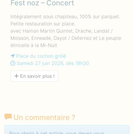
Fest noz – Concert
Intégralement sous chapiteau, 100% sur parquet.
Petite restauration sur place.
avec Hamon Martin Quintet, Drache, Landat /
Moisson, Enneade, Dayot / Defernez et Le peuple
étincelle à la Mi-Nuit
Place du cochon grillé
Samedi 27 juin 2026, dès 19h30
En savoir plus !
Un commentaire
?
Identifiez-vous pour commenter
Pour réagir à cet article, vous devez vous