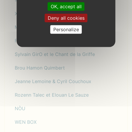
OK, accept all
Xavier Lesèche
Deny all cookies
Marie Chiff’mine
Personalize
Fabienne Morel
Sylvain GirO et le Chant de la Griffe
Brou Hamon Quimbert
Jeanne Lemoine & Cyril Couchoux
Rozenn Talec et Elouan Le Sauze
NÒU
WEN BOX