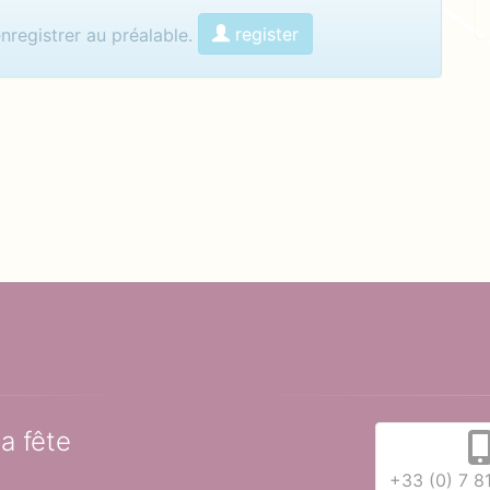
menter
register
enregistrer au préalable.
la fête
+33 (0) 7 8