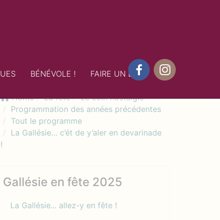
QUES
BÉNÉVOLE !
FAIRE UN DON
Facebook
Instagram
Home
La fête
Le coin nostalgie
Programmation des années précédentes
Tout le programme
La Gallésie… c’ét de y’aler en devarinade
!
Gallésie en fête 2025
La Gallésie... allez-y en fête !