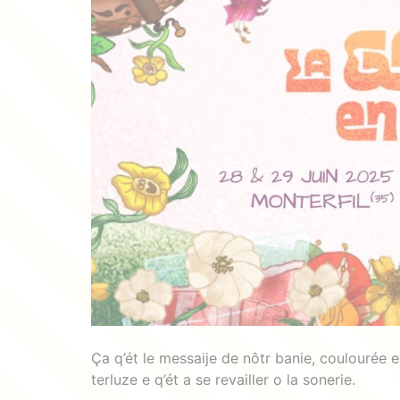
Ça q’ét le messaije de nôtr banie, coulourée e 
terluze e q’ét a se revailler o la sonerie.