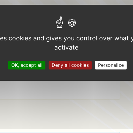
uses cookies and gives you control over what 
rger
allésie en fête 2025
activate
OK, accept all
Deny all cookies
Personalize