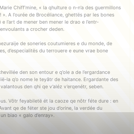
Marie Chiff’mine, « la qhulture o n-n’a des guermillons
! ». A l’ourée de Brocéliance, ghettës par les bones
ë e l’art de mener ben mener le drao e l’entr-
 benvoulants a crocher deden.
 mezuraije de soneries coutumieres e du monde, de
es, d’especialitës du terrouere e eune vrae bone
chevillée den son entour e q’ole a de l’ergardance
ië-la q’o nome le teyâtr de haitance. Ergardante des
 valantous den qhi qe v’aléz v’erqenétr, seben.
s. Vôtr feyabiletë ét la caoze qe nôtr féte dure : en
Avant qe de féter ste jou d’orine, la verdée du
un biao « galo d’enray».