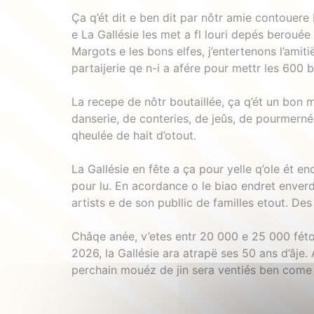
Ça q’ét dit e ben dit par nôtr amie contouere 
e La Gallésie les met a fl louri depés berouée 
Margots e les bons elfes, j’entertenons l’amiti
partaijerie qe n-i a afére pour mettr les 600
La recepe de nôtr boutaillée, ça q’ét un bon
danserie, de conteries, de jeûs, de pourmerné
qheulée de hait d’otout.
La Gallésie en fête a ça pour yelle q’ole ét en
pour lu. En acordance o le biao endret enverd
artists e de son publlic de familles etout. Des
Châqe anée, v’etes entr 20 000 e 25 000 fétou
2026, la Gallésie ara atrapë ses 50 ans d’âje. 
perchain mouéz de jin sera ventiés ben come 