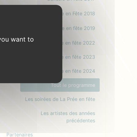
Gallésie en Fête 2018
Gallésie en fête 2019
you want to
Gallésie en fête 2022
Gallésie en fête 2023
Gallésie en fête 2024
Tout le programme
Les soirées de La Prée en fête
Les artistes des années
précédentes
Partenaires