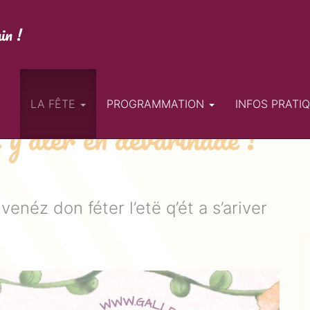
in !
LA FÊTE
PROGRAMMATION
INFOS PRATI
 y’aler en devarinade !
venéz don féter l’etë q’ét a s’ariver