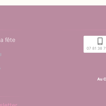
la fête
07 81 38 7
d
?
Au C
letter