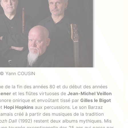
© Yann COUSIN
e de la fin des années 80 et du début des années
mener
et les flûtes virtuoses de
Jean-Michel Veillon
sonore onirique et envoûtant tissé par
Gilles le Bigot
et
Hopi Hopkins
aux percussions. Le son Barzaz
jamais créé à partir des musiques de la tradition
ozh Dall
(1992) restent deux albums mythiques. Mis
une tournée exceptionnelle des 25 ans qui passe par