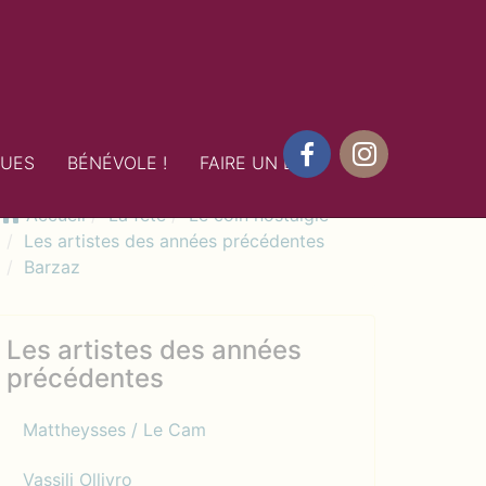
QUES
BÉNÉVOLE !
FAIRE UN DON
Facebook
Instagram
Accueil
La fête
Le coin nostalgie
Les artistes des années précédentes
Barzaz
Les artistes des années
précédentes
Mattheysses / Le Cam
Vassili Ollivro