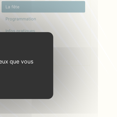
La fête
Programmation
Infos pratiques
Bénévole !
Faire un don
ceux que vous