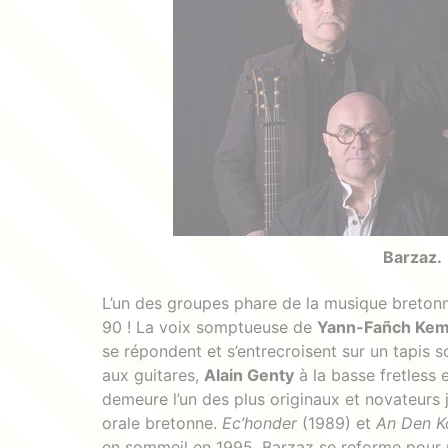
Barzaz.
L’un des groupes phare de la musique bretonn
90 ! La voix somptueuse de
Yann-Fañch Ke
se répondent et s’entrecroisent sur un tapis 
aux guitares,
Alain Genty
à la basse fretless 
demeure l’un des plus originaux et novateurs 
orale bretonne.
Ec’honder
(1989) et
An Den K
en sommeil en 1995, Barzaz se reforme pour 