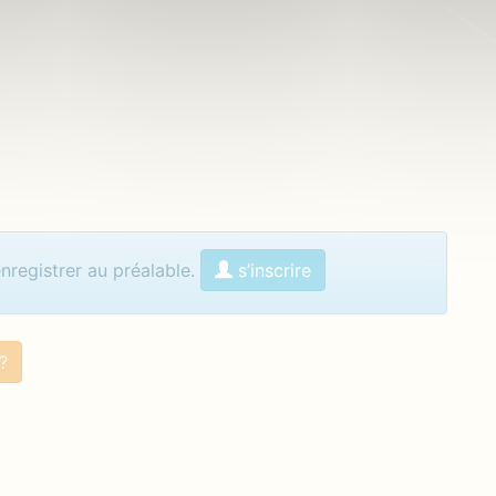
menter
s’inscrire
enregistrer au préalable.
?