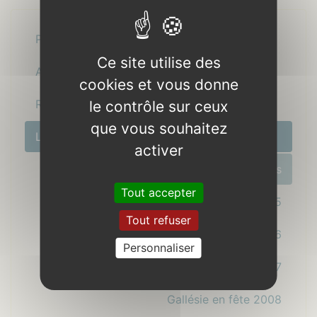
Présentation
Ce site utilise des
Actualité
cookies et vous donne
Recettes
le contrôle sur ceux
que vous souhaitez
Le coin nostalgie
activer
Programmation des années précédentes
Tout accepter
Gallésie en fête 2005
Tout refuser
Gallésie en fête 2006
Personnaliser
Gallésie en fête 2007
Gallésie en fête 2008