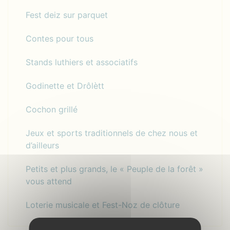
Fest deiz sur parquet
Contes pour tous
Stands luthiers et associatifs
Godinette et Drôlètt
Cochon grillé
Jeux et sports traditionnels de chez nous et
d’ailleurs
Petits et plus grands, le « Peuple de la forêt »
vous attend
Loterie musicale et Fest-Noz de clôture