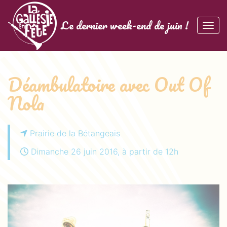
Panneau de gestion des cookies
La Gallésie en Fête
Le dernier week-end de juin !
Affic
aller au contenu
Déambulatoire avec Out Of
Nola
Prairie de la Bétangeais
Dimanche 26 juin 2016, à partir de 12h