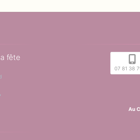
la fête
07 81 38 7
d
?
Au C