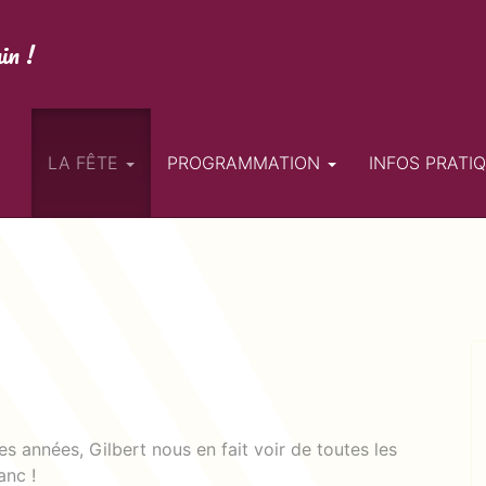
in !
LA FÊTE
PROGRAMMATION
INFOS PRATI
s années, Gilbert nous en fait voir de toutes les
anc !