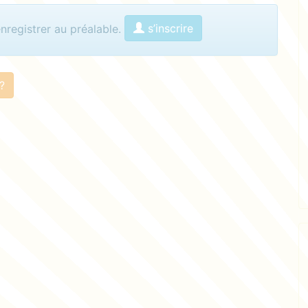
menter
s’inscrire
enregistrer au préalable.
?