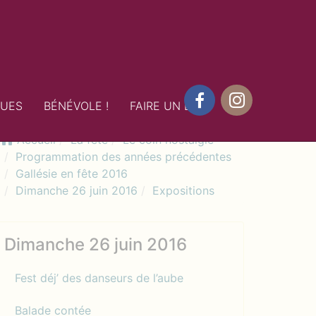
QUES
BÉNÉVOLE !
FAIRE UN DON
Facebook
Instagram
Accueil
La fête
Le coin nostalgie
Programmation des années précédentes
Gallésie en fête 2016
Dimanche 26 juin 2016
Expositions
Dimanche 26 juin 2016
Fest déj’ des danseurs de l’aube
Balade contée