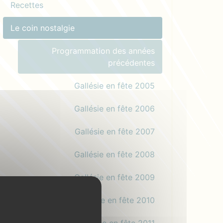
Recettes
Le coin nostalgie
Programmation des années
précédentes
Gallésie en fête 2005
Gallésie en fête 2006
Gallésie en fête 2007
Gallésie en fête 2008
Gallésie en fête 2009
Gallésie en fête 2010