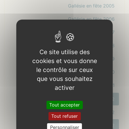
Gallésie en fête 2005
Gallésie en fête 2006
Gallésie en fête 2007
Gallésie en fête 2008
Ce site utilise des
Gallésie en fête 2009
cookies et vous donne
le contrôle sur ceux
Gallésie en fête 2010
que vous souhaitez
Gallésie en fête 2011
activer
Gallésie en fête 2012
Tout accepter
Samedi 23 juin 2012
Tout refuser
Dimanche 24 juin 2012
Personnaliser