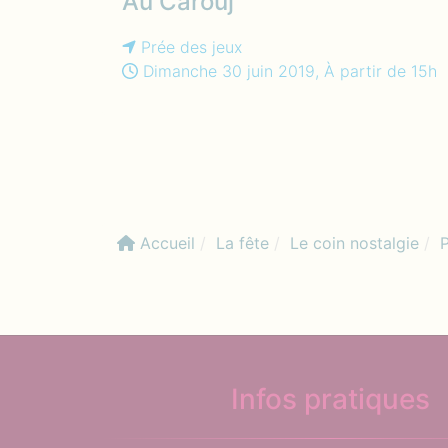
Au Cârouj
Prée des jeux
Dimanche 30 juin 2019, À partir de 15h
Accueil
La fête
Le coin nostalgie
Infos pratiques