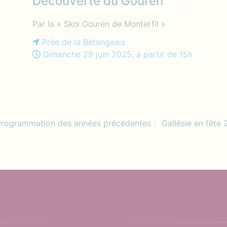
Découverte du Gouren
Par la « Skol Gouren de Monterfil »
Prée de la Bétangeais
Dimanche 29 juin 2025, à partir de 15h
Programmation des années précédentes
Gallésie en fête 