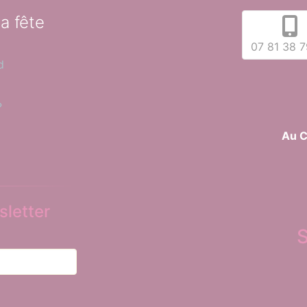
la fête
07 81 38 7
d
?
Au C
letter