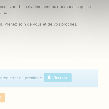
nsées vont bien évidemment aux personnes qui se
aire.
l, Prenez soin de vous et de vos proches.
menter
s’inscrire
enregistrer au préalable.
?