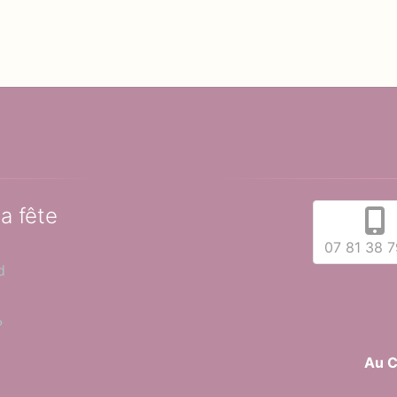
la fête
07 81 38 7
d
?
Au C