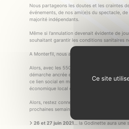
Nous partageons les doutes et les craintes d
événements, de nos ami(e)s du spectacle, de 
majorité indépendants.
Même si l’annulation devenait évidente de jour
souhaitant garantir les conditions sanitaires 
A Monterfil, nous avons toujours le cœur à l’o
Alors, avec les 550 bénévoles, nous ne baiss
démarche ancrée en nous et dans notre sol d
Ce site util
ce lien social en milieu rural, partager et méti
économique local et contribuer à notre échell
Alors, restez connectés, nous partagerons de
prochaines semaines et dès à présent cochez 
26 et 27 juin 2021
... la Godinette aura une 