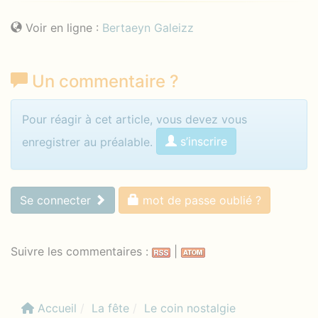
Voir en ligne :
Bertaeyn Galeizz
Un commentaire
?
Identifiez-vous pour commenter
Pour réagir à cet article, vous devez vous
s’inscrire
enregistrer au préalable.
Se connecter
mot de passe oublié ?
Suivre les commentaires :
|
Accueil
La fête
Le coin nostalgie