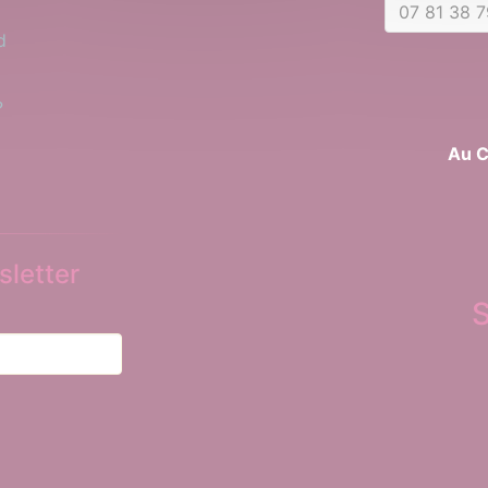
07 81 38 7
d
?
Au C
letter