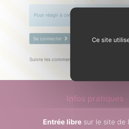
Identifiez-vous pour com
Pour réagir à cet article, vous devez vous 
Se connecter
mot de passe oublié 
Ce site util
Suivre les commentaires :
|
Infos pratiques
Entrée libre
sur le site de 