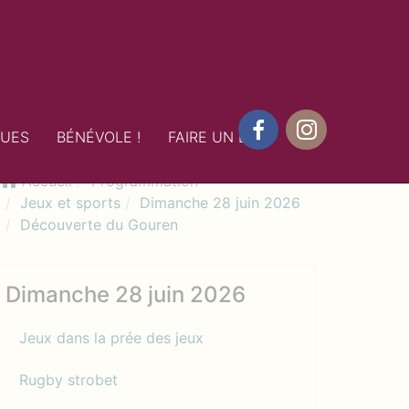
QUES
BÉNÉVOLE !
FAIRE UN DON
Facebook
Instagram
Accueil
Programmation
Jeux et sports
Dimanche 28 juin 2026
Découverte du Gouren
Dimanche 28 juin 2026
Jeux dans la prée des jeux
Rugby strobet