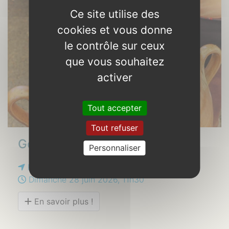
Ce site utilise des
cookies et vous donne
le contrôle sur ceux
que vous souhaitez
activer
Tout accepter
Tout refuser
Godinette et Drôlètt
Personnaliser
Place du cochon grillé
Dimanche 28 juin 2026, 11h30
En savoir plus !