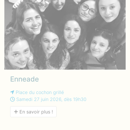
Enneade
Place du cochon grillé
Samedi 27 juin 2026, dès 19h30
En savoir plus !