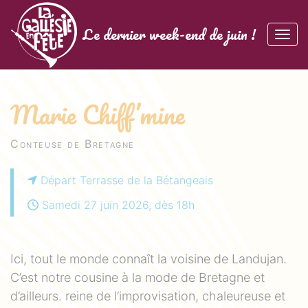
Panneau de gestion des cookies
La Gallésie en Fête
Le dernier week-end de juin !
Affic
aller au contenu
Marie Chiff’mine
Conteuse de Bretagne
Départ Terrasse de la Bétangeais
Samedi 27 juin 2026, dès 18h
Ici, tout le monde connaît la voisine de Landujan.
C’est notre cousine à la mode de Bretagne et
d’ailleurs. reine de l’improvisation, chaleureuse et