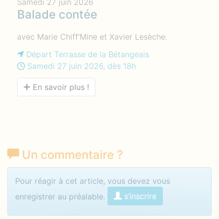
Samedi 27 juin 2026
Balade contée
avec Marie Chiff’Mine et Xavier Lesèche.
Départ Terrasse de la Bétangeais
Samedi 27 juin 2026, dès 18h
En savoir plus !
Un commentaire
?
Identifiez-vous pour commenter
Pour réagir à cet article, vous devez vous
s’inscrire
enregistrer au préalable.