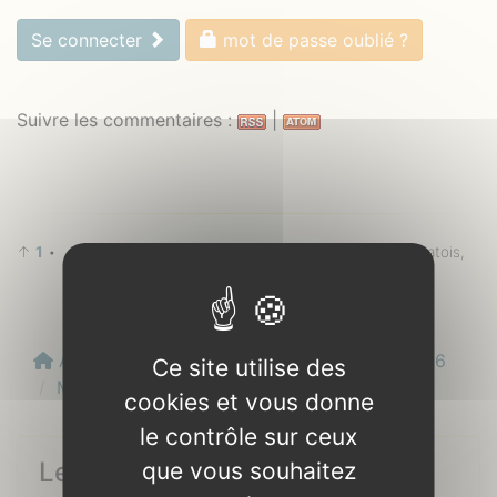
Se connecter
mot de passe oublié ?
Suivre les commentaires :
|
↑
1
•
Gallo=langue romane de Bretagne appelé aussi patois,
pachu, patoué...
Accueil
Programmation
Les Artistes 2026
Ce site utilise des
Marie Chiff’mine
cookies et vous donne
le contrôle sur ceux
Les Artistes
que vous souhaitez