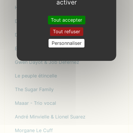
activer
Hamon Martin quintet
Tout accepter
Drache
Tout refuser
Duo Landat-Moisson
Personnaliser
Enneade
Gwen Dayot & Job Defernez
Le peuple étincelle
The Sugar Family
Maaar - Trio vocal
André Minvielle & Lionel Suarez
Morgane Le Cuff