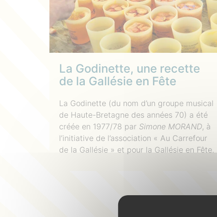
La Godinette, une recette
de la Gallésie en Fête
La Godinette (du nom d’un groupe musical
de Haute-Bretagne des années 70) a été
créée en 1977/78 par
Simone MORAND
, à
l’initiative de l’association « Au Carrefour
de la Gallésie » et pour la Gallésie en Fête.