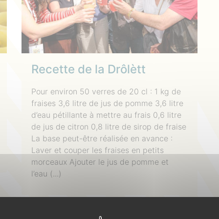
Recette de la Drôlètt
Pour environ 50 verres de 20 cl : 1 kg de
fraises 3,6 litre de jus de pomme 3,6 litre
d’eau pétillante à mettre au frais 0,6 litre
de jus de citron 0,8 litre de sirop de fraise
La base peut-être réalisée en avance :
Laver et couper les fraises en petits
morceaux Ajouter le jus de pomme et
l’eau (...)