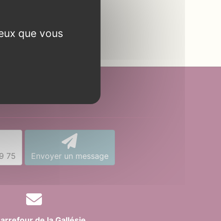
ceux que vous
Contact
9 75
Envoyer un message
arrefour de la Gallésie