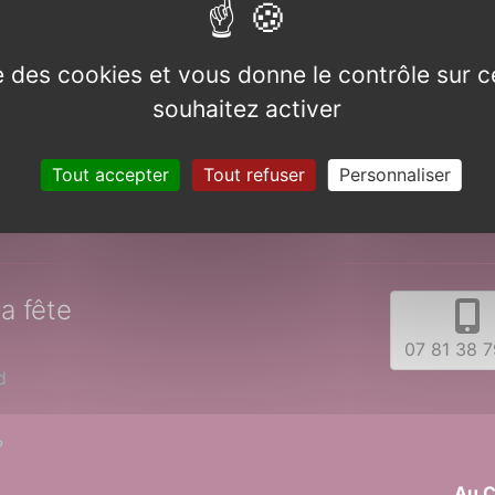
ouvent copiées…
ise des cookies et vous donne le contrôle sur 
souhaitez activer
Tout accepter
Tout refuser
Personnaliser
la fête
07 81 38 7
d
?
Au C