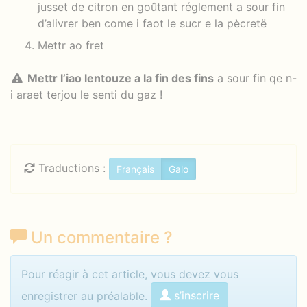
jusset de citron en goûtant réglement a sour fin
d’alivrer ben come i faot le sucr e la pècretë
Mettr ao fret
Mettr l’iao lentouze a la fin des fins
a sour fin qe n-
i araet terjou le senti du gaz !
Traductions :
Français
Galo
Un commentaire
?
Identifiez-vous pour commenter
Pour réagir à cet article, vous devez vous
s’inscrire
enregistrer au préalable.