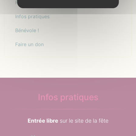
Programmation
Infos pratiques
Bénévole !
Faire un don
Infos pratiques
Entrée libre
sur le site de la fête