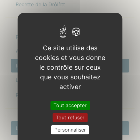
Recette de la Drôlètt
Présentation
Ce site utilise des
Actualité
cookies et vous donne
Recettes
le contrôle sur ceux
que vous souhaitez
Le coin nostalgie
activer
Partenaires
Tout accepter
Tout refuser
La fête
Personnaliser