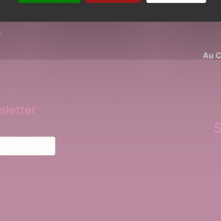
d
?
Au C
letter