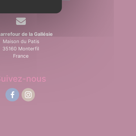
arrefour de la Gallésie
Maison du Patis
35160 Monterfil
France
Suivez-nous
Facebook
Instagram