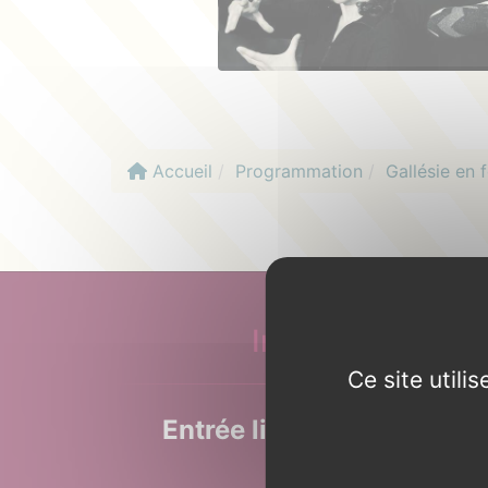
Accueil
Programmation
Gallésie en 
Infos pratiques
Ce site util
Entrée libre
sur le site de 