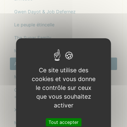
Gwen Dayot & Job Defernez
Le peuple étincelle
The Sugar Family
Maaar - Trio vocal
André Minvielle & Lionel Suarez
Ce site utilise des
Morgane Le Cuff
cookies et vous donne
le contrôle sur ceux
Christophe et Joachin chantent « Petit Petao
que vous souhaitez
»
activer
Xavier Lesèche
Tout accepter
Marie Chiff’mine