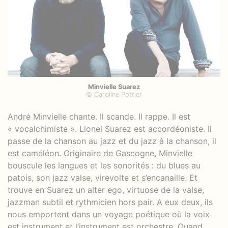
Minvielle Suarez
© Caroline Pottier
André Minvielle chante. Il scande. Il rappe. Il est
« vocalchimiste ». Lionel Suarez est accordéoniste. Il
passe de la chanson au jazz et du jazz à la chanson, il
est caméléon. Originaire de Gascogne, Minvielle
bouscule les langues et les sonorités : du blues au
patois, son jazz valse, virevolte et s’encanaille. Et
trouve en Suarez un alter ego, virtuose de la valse,
jazzman subtil et rythmicien hors pair. A eux deux, ils
nous emportent dans un voyage poétique où la voix
est instrument et l’instrument est orchestre. Quand