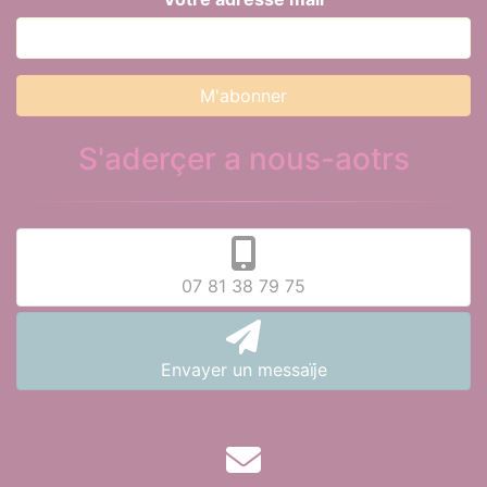
S'aderçer a nous-aotrs
07 81 38 79 75
Envayer un messaïje