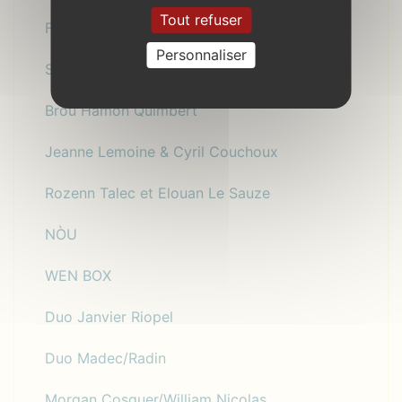
Tout refuser
Fabienne Morel
Personnaliser
Sylvain GirO et le Chant de la Griffe
Brou Hamon Quimbert
Jeanne Lemoine & Cyril Couchoux
Rozenn Talec et Elouan Le Sauze
NÒU
WEN BOX
Duo Janvier Riopel
Duo Madec/Radin
Morgan Cosquer/William Nicolas