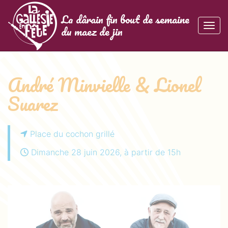
Panneau de gestion des cookies
La Gallésie en Fête
La dârain fin bout de semaine
du maez de jin
Affic
aller au contenu
André Minvielle & Lionel
Suarez
Place du cochon grillé
Dimanche 28 juin 2026, à partir de 15h