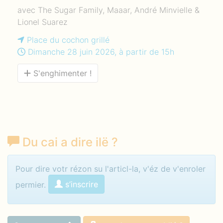
avec The Sugar Family, Maaar, André Minvielle &
Lionel Suarez
Place du cochon grillé
Dimanche 28 juin 2026, à partir de 15h
S'enghimenter !
Du cai a dire ilë
?
Mettéz votr nom e votr mot qhutë
Pour dire votr rézon su l'articl-la, v'éz de v'enroler
s’inscrire
permier.